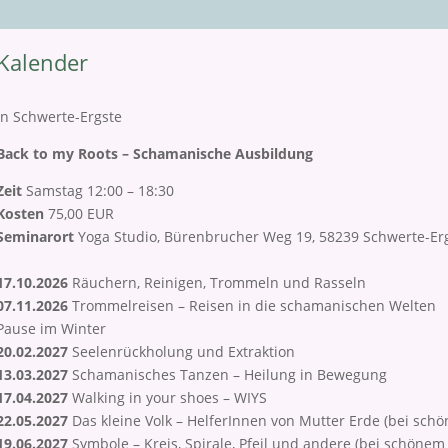
​Kalender
in Schwerte-Ergste
Back to my Roots – Schamanische Ausbildung
Zeit
Samstag 12:00 – 18:30
Kosten
75,00 EUR
Seminarort
Yoga Studio, Bürenbrucher Weg 19, 58239 Schwerte-Er
17.10.2026
Räuchern, Reinigen, Trommeln und Rasseln
07.11.2026
Trommelreisen – Reisen in die schamanischen Welten
Pause im Winter
20.02.2027
Seelenrückholung und Extraktion
13.03.2027
Schamanisches Tanzen – Heilung in Bewegung
17.04.2027
Walking in your shoes – WIYS
22.05.2027
Das kleine Volk – HelferInnen von Mutter Erde (bei sc
19.06.2027
Symbole – Kreis, Spirale, Pfeil und andere (bei schöne