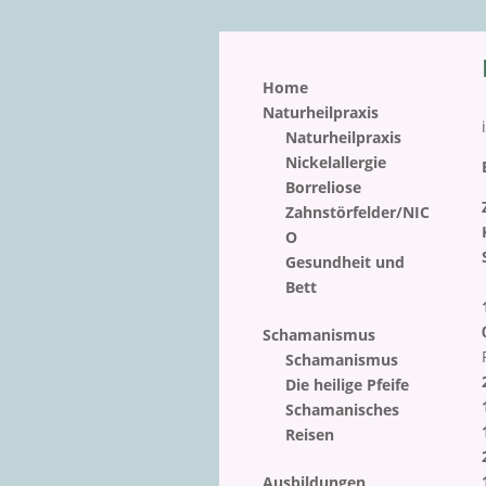
Home
Naturheilpraxis
Naturheilpraxis
Nickelallergie
Borreliose
Zahnstörfelder/NIC
O
Gesundheit und
Bett
Schamanismus
Schamanismus
Die heilige Pfeife
Schamanisches
Reisen
Ausbildungen