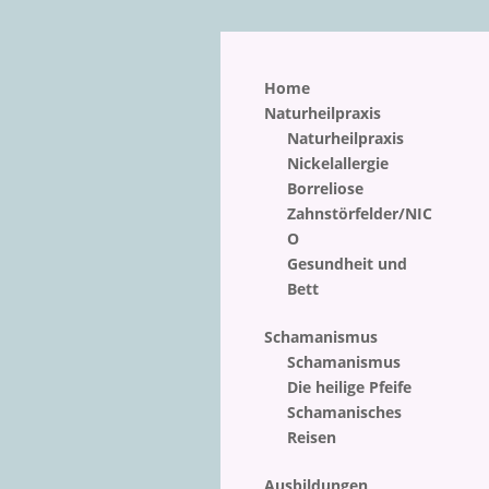
Home
Naturheilpraxis
Naturheilpraxis
Nickelallergie
Borreliose
Zahnstörfelder/NIC
O
Gesundheit und
Bett
Schamanismus
Schamanismus
Die heilige Pfeife
Schamanisches
Reisen
Ausbildungen