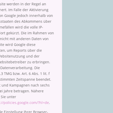
ite werden in der Regel an
rt. Im Falle der Aktivierung
von Google jedoch innerhalb von
agsstaaten des Abkommens über
fällen wird die volle IP-
dort gekürzt. Die im Rahmen von
 nicht mit anderen Daten von
te wird Google diese
en, um Reports über die
Websitenutzung und der
bsitebetreiber zu erbringen.
 Datenverarbeitung. Die
 TMG bzw. Art. 6 Abs. 1 lit. f
stimmten Zeitspanne beendet.
ät und Kampagnen nach sechs
i Jahre betragen. Nähere
Sie unter
://policies.google.com/?hl=de
.
e Einstellung Ihrer Browser-