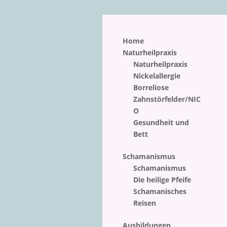
Home
Naturheilpraxis
Naturheilpraxis
Nickelallergie
Borreliose
Zahnstörfelder/NIC
O
Gesundheit und
Bett
Schamanismus
Schamanismus
Die heilige Pfeife
Schamanisches
Reisen
Ausbildungen