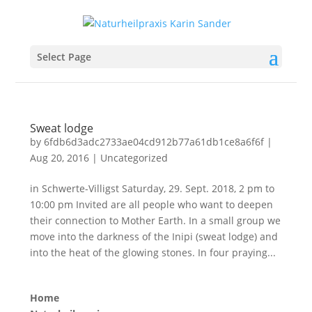
Select Page
Sweat lodge
by
6fdb6d3adc2733ae04cd912b77a61db1ce8a6f6f
|
Aug 20, 2016
|
Uncategorized
in Schwerte-Villigst Saturday, 29. Sept. 2018, 2 pm to
10:00 pm Invited are all people who want to deepen
their connection to Mother Earth. In a small group we
move into the darkness of the Inipi (sweat lodge) and
into the heat of the glowing stones. In four praying...
Home