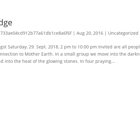
odge
2733ae04cd912b77a61db1ce8a6f6f
|
Aug 20, 2016
|
Uncategorized
igst Saturday, 29. Sept. 2018, 2 pm to 10:00 pm Invited are all peo
nnection to Mother Earth. In a small group we move into the darkne
d into the heat of the glowing stones. In four praying...