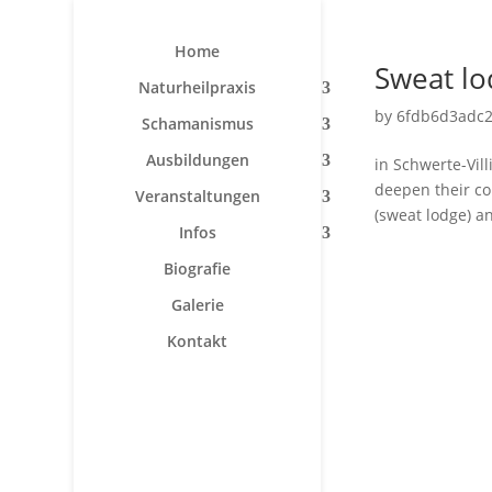
Home
Sweat l
Naturheilpraxis
by
6fdb6d3adc
Schamanismus
Ausbildungen
in Schwerte-Vill
deepen their co
Veranstaltungen
(sweat lodge) an
Infos
Biografie
Galerie
Kontakt